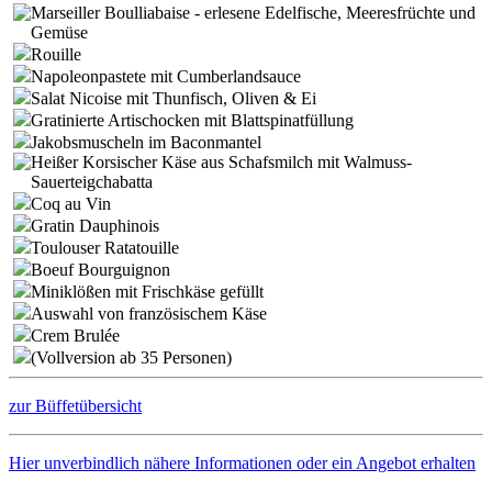
Marseiller Boulliabaise - erlesene Edelfische, Meeresfrüchte und
Gemüse
Rouille
Napoleonpastete mit Cumberlandsauce
Salat Nicoise mit Thunfisch, Oliven & Ei
Gratinierte Artischocken mit Blattspinatfüllung
Jakobsmuscheln im Baconmantel
Heißer Korsischer Käse aus Schafsmilch mit Walmuss-
Sauerteigchabatta
Coq au Vin
Gratin Dauphinois
Toulouser Ratatouille
Boeuf Bourguignon
Miniklößen mit Frischkäse gefüllt
Auswahl von französischem Käse
Crem Brulée
(Vollversion ab 35 Personen)
zur Büffetübersicht
Hier unverbindlich nähere Informationen oder ein Angebot erhalten